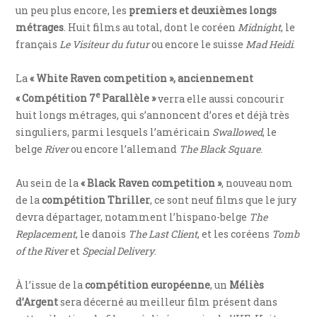
un peu plus encore, les
premiers et deuxièmes longs
métrages
. Huit films au total, dont le coréen
Midnight
, le
français
Le Visiteur du futur
ou encore le suisse
Mad Heidi
.
La
« White Raven competition », anciennement
e
« Compétition 7
Parallèle »
verra elle aussi concourir
huit longs métrages, qui s’annoncent d’ores et déjà très
singuliers, parmi lesquels l’américain
Swallowed
, le
belge
River
ou encore l’allemand
The Black Square
.
Au sein de la
« Black Raven competition »
, nouveau nom
de la
compétition Thriller
, ce sont neuf films que le jury
devra départager, notamment l’hispano-belge
The
Replacement
, le danois
The Last Client
, et les coréens
Tomb
of the River
et
Special Delivery
.
À l’issue de la
compétition européenne
, un
Méliès
d’Argent
sera décerné au meilleur film présent dans