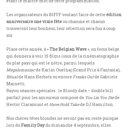
étant le maître-mot de cette programmation.
Les organisateurs du BIFFF voulant faire de cette
édition
anniversaire une vraie fête
où chacune et chacun
trouveront leur bonheur, leur sélection sera fun à coup
sûr.
Place cette année, à «
The Belgian Wave
», un focus belge
qui donnera à voir 15 films issus de la cinématographie
du plat pays qui est le nôtre, parmi lesquels
Megalomaniac
de Karim Ouelhaj (Grand Prix à Fantasia),
Ritual
de Hans Herbots ou encore
Freaks Out
de Gabriele
Mainetti.
Rayon séances spéciales : le Bloody date – double bill
parfait pour les amoureux composé de
You Lie You Die
de
Hector Claramunt et
Have.Hold.Take
de DJ Hamilton.
Nos chères têtes blondes ne seront pas en reste puisque
lors du
Family Day
du dimanche 4 septembre, elles