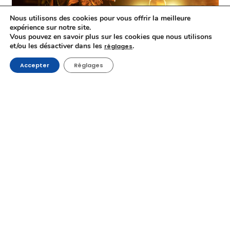
Nous utilisons des cookies pour vous offrir la meilleure
expérience sur notre site.
Vous pouvez en savoir plus sur les cookies que nous utilisons
et/ou les désactiver dans les
.
réglages
Accepter
Réglages
The Witch Part 2: The Other One
sera projeté en avant-
première européenne au sein de la compétition internationale
Cinq master class
La première master class sera consacrée aux
sorcières
.
Sera notamment posée la question de savoir quel est le
lien entre les différentes représentations de ce
personnage et la véritable figure historique.
La deuxième –
« Apocalypse mon chou 2 : don’t look up »
–
verra posée une autre question, celle de savoir si
l’
écologie
est ou non soluble dans notre système