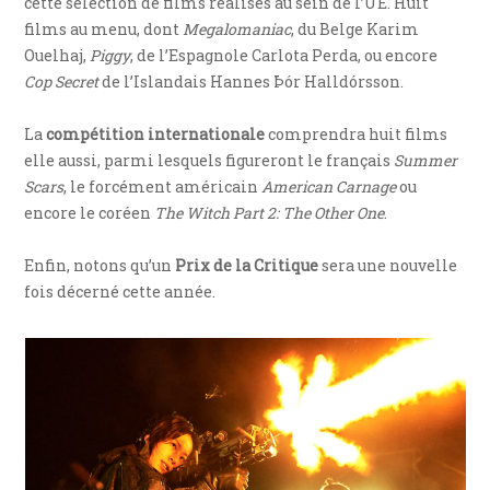
cette sélection de films réalisés au sein de l’UE. Huit
films au menu, dont
Megalomaniac
, du Belge Karim
Ouelhaj,
Piggy
, de l’Espagnole Carlota Perda, ou encore
Cop Secret
de l’Islandais Hannes Þór Halldórsson.
La
compétition internationale
comprendra huit films
elle aussi, parmi lesquels figureront le français
Summer
Scars
, le forcément américain
American Carnage
ou
encore le coréen
The Witch Part 2: The Other One
.
Enfin, notons qu’un
Prix de la Critique
sera une nouvelle
fois décerné cette année.