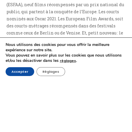
(ESFAA), neuf films récompensés par un prix national du
public, qui partent à la conquête de l’Europe. Les courts
nominés aux Oscar 2021. Les European Film Awards, soit
des courts-métrages récompensés dans des festivals
comme ceux de Berlin ou de Venise. Et, petit nouveau : le
Short Comedy Club – série de comédies dont le
Nous utilisons des cookies pour vous offrir la meilleure
savoureux court
La foire agricole
de
Vincent Patar et
expérience sur notre site.
Stephan Aubier
.
Vous pouvez en savoir plus sur les cookies que nous utilisons
et/ou les désactiver dans les
.
réglages
Activités jeune public
Accepter
Réglages
Une série d’activités jeune public seront également
proposées : une séance famille et un atelier de doublage
encadré par une comédienne professionnelle,
notamment.
Mais aussi un atelier de critique de films animé par le
journaliste et auteur Christian Campion, lequel
permettra aux critiques en herbe de voir leurs analyses
publiées dans le journal critique du Festival.