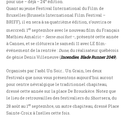
e
pour une – déjà – 24
édition.
Quant au jeune Festival International du Film de
Bruxelles (Brussels International Film Festival –
BRIFF), il en sera à sa quatrième édition, s’ouvrira ce
er
mercredi 1
septembre avec le nouveau film du Français
Mathieu Amalric –
Serre-moi fort
–, présenté cette année
à Cannes, et se clôturera le samedi 11 avec LE film-
événement de la rentrée :
Dune
, du réalisateur québécois
de génie Denis Villeneuve (
Incendies
,
Blade Runner 2049
).
Organisés par l’asbl Un Soir… Un Grain, les deux
Festivals que nous vous présentons aujourd’hui auront
pour centre névralgique le traditionnel chapiteau,
dressé cette année sur la place De Brouckère. Notez que
le lieu de retrouvailles des festivaliers du
Short
sera, du
er
28 août au 1
septembre, un autre chapiteau, dressé Place
Sainte-Croix à Ixelles cette fois.