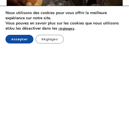
Nous utilisons des cookies pour vous offrir la meilleure
expérience sur notre site.
Vous pouvez en savoir plus sur les cookies que nous utilisons
et/ou les désactiver dans les
.
réglages
Accepter
Réglages
Albert Dupontel, Cécile de France et Nicolas Marié dans
Second Tour
, de Albert Dupontel
Une des volontés des organisateurs du FIFF étant de
remettre le public au centre du Festival, naissent cette
année les séances « FIFF Première », avec la projection,
notamment, de
Bonnard, Pierre et Marthe
, de
Martin
Provost
(avec Cécile de France et
Vincent Macaigne
) et
Second Tour
, de
Albert Dupontel
(avec, outre Albert
Dupontel, Cécile de France, à nouveau, Nicolas Marié et
un Bouli Lanners haut en couleur). Ainsi que les séances
« FIFF en famille », avec trois films jeune public, dont
er
Nina et le secret du hérisson
, projeté le dimanche 1