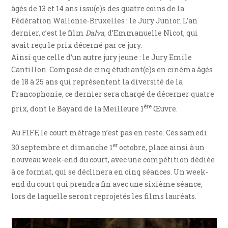
âgés de 13 et 14 ans issu(e)s des quatre coins de la
Fédération Wallonie-Bruxelles : le Jury Junior. L’an
dernier, c’est le film
Dalva
, d’Emmanuelle Nicot, qui
avait reçu le prix décerné par ce jury.
Ainsi que celle d’un autre jury jeune : le Jury Emile
Cantillon. Composé de cinq étudiant(e)s en cinéma âgés
de 18 à 25 ans qui représentent la diversité de la
Francophonie, ce dernier sera chargé de décerner quatre
ère
prix, dont le Bayard de la Meilleure 1
Œuvre.
Au FIFF, le court métrage n’est pas en reste. Ces samedi
er
30 septembre et dimanche 1
octobre, place ainsi à un
nouveau week-end du court, avec une compétition dédiée
à ce format, qui se déclinera en cinq séances. Un week-
end du court qui prendra fin avec une sixième séance,
lors de laquelle seront reprojetés les films lauréats.