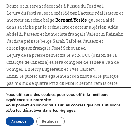
Douze prix seront décernés à l’issue du Festival.
Le jury du festival sera présidé par l’acteur, réalisateur et
metteur en scène belge
Bernard Yerlès
, qui sera aidé
dans sa tâche par le scénariste et acteur algérien Adda
Abdelli, l’acteur et humoriste français Valentin Reinehr,
l’artiste peintre belge Sarah Talbi et l’auteur et
chroniqueur français Josef Schovanec.
Le jury de la presse remettra le Prix UCC (Union de la
Critique de Cinéma) et sera composé de Tineke Van de
Sompel, Thierry Dupièreux et Yves Calbert.
Enfin, le public aura également son mot à dire puisque
pas moins de quatre Prix du Public seront remis cette
année.
Nous utilisons des cookies pour vous offrir la meilleure
expérience sur notre site.
Vous pouvez en savoir plus sur les cookies que nous utilisons
Un programme varié
et/ou les désactiver dans les
.
réglages
e
Le 6
TEFF ? Des films, oui… mais pas que ! Ce sera aussi :
Accepter
Réglages