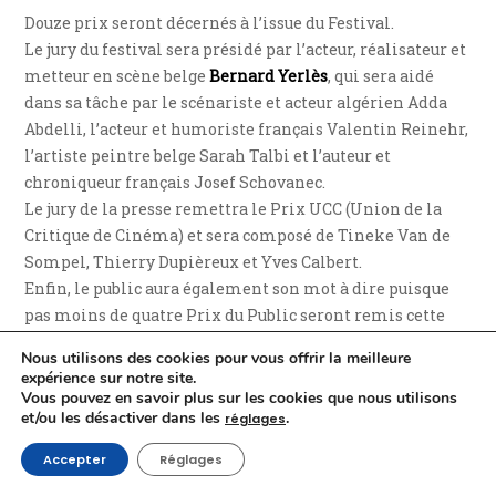
Douze prix seront décernés à l’issue du Festival.
Le jury du festival sera présidé par l’acteur, réalisateur et
metteur en scène belge
Bernard Yerlès
, qui sera aidé
dans sa tâche par le scénariste et acteur algérien Adda
Abdelli, l’acteur et humoriste français Valentin Reinehr,
l’artiste peintre belge Sarah Talbi et l’auteur et
chroniqueur français Josef Schovanec.
Le jury de la presse remettra le Prix UCC (Union de la
Critique de Cinéma) et sera composé de Tineke Van de
Sompel, Thierry Dupièreux et Yves Calbert.
Enfin, le public aura également son mot à dire puisque
pas moins de quatre Prix du Public seront remis cette
année.
Nous utilisons des cookies pour vous offrir la meilleure
expérience sur notre site.
Vous pouvez en savoir plus sur les cookies que nous utilisons
Un programme varié
et/ou les désactiver dans les
.
réglages
e
Le 6
TEFF ? Des films, oui… mais pas que ! Ce sera aussi :
Accepter
Réglages