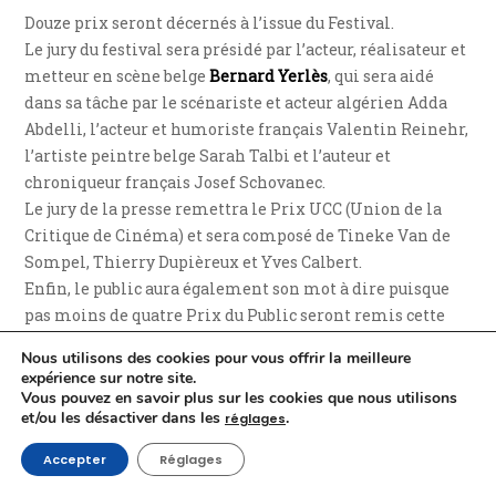
Douze prix seront décernés à l’issue du Festival.
Le jury du festival sera présidé par l’acteur, réalisateur et
metteur en scène belge
Bernard Yerlès
, qui sera aidé
dans sa tâche par le scénariste et acteur algérien Adda
Abdelli, l’acteur et humoriste français Valentin Reinehr,
l’artiste peintre belge Sarah Talbi et l’auteur et
chroniqueur français Josef Schovanec.
Le jury de la presse remettra le Prix UCC (Union de la
Critique de Cinéma) et sera composé de Tineke Van de
Sompel, Thierry Dupièreux et Yves Calbert.
Enfin, le public aura également son mot à dire puisque
pas moins de quatre Prix du Public seront remis cette
année.
Nous utilisons des cookies pour vous offrir la meilleure
expérience sur notre site.
Vous pouvez en savoir plus sur les cookies que nous utilisons
Un programme varié
et/ou les désactiver dans les
.
réglages
e
Le 6
TEFF ? Des films, oui… mais pas que ! Ce sera aussi :
Accepter
Réglages