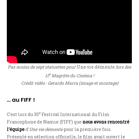
Pas moins de sept statuettes pour
Une vie démente
lors des
e
11
Magritte du Cinéma !
Crédit vidéo : Gerardo Marra (image et montage)
… au FIFF !
e
C’est lors du 35
Festival International du Film
Francophone de Namur (FIFF) que
nous avons rencontré
l’équipe
d’
Une vie démente
pour la première fois.
Présenté en sélection officielle, le film avait ouvert le