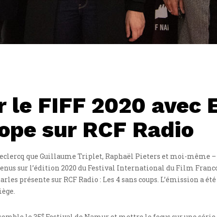
r le FIFF 2020 avec 
ope sur RCF Radio
s Declercq que Guillaume Triplet, Raphaël Pieters et moi-même –
us sur l’édition 2020 du Festival International du Film Franc
les présente sur RCF Radio : Les 4 sans coups. L’émission a été d
iège.
e
semble le 35
Festival de Namur et mettre le focus sur une série 