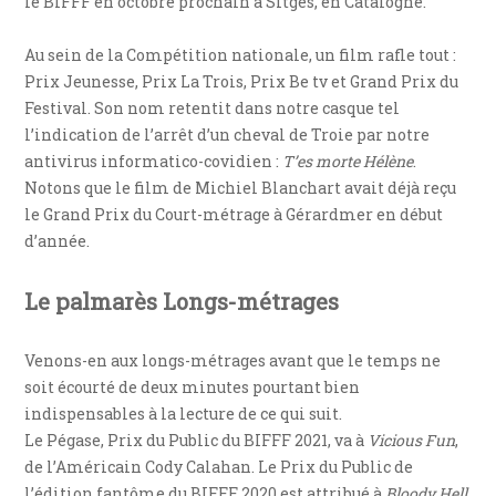
le BIFFF en octobre prochain à Sitges, en Catalogne.
Au sein de la Compétition nationale, un film rafle tout :
Prix Jeunesse, Prix La Trois, Prix Be tv et Grand Prix du
Festival. Son nom retentit dans notre casque tel
l’indication de l’arrêt d’un cheval de Troie par notre
antivirus informatico-covidien :
T’es morte Hélène
.
Notons que le film de Michiel Blanchart avait déjà reçu
le Grand Prix du Court-métrage à Gérardmer en début
d’année.
Le palmarès Longs-métrages
Venons-en aux longs-métrages avant que le temps ne
soit écourté de deux minutes pourtant bien
indispensables à la lecture de ce qui suit.
Le Pégase, Prix du Public du BIFFF 2021, va à
Vicious Fun
,
de l’Américain Cody Calahan. Le Prix du Public de
l’édition fantôme du BIFFF 2020 est attribué à
Bloody Hell
,