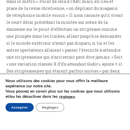
dans le métro ». Point de cela à l’ABC mais, en lieu et
place de la revue chrétienne, « un dépliant du magasin
de téléphonie mobile voisin ». Il nous raconte qu’il vivait
le court délai précédant la montée sur scène de la
danseuse sur le point d’effectuer un striptease comme
une plongée dans les limbes, allant jusqu’à se demander
si le monde extérieur n’avait pas disparu, si lui et les
autres spectateurs allaient « passer l’éternité à attendre
une stripteaseuse qui n’arriverait peut-être jamais. » Soit
« une variation classée X d’
En attendant Godot
», ajoute-t-il.
Des stripteaseuses qui étaient parfois suivies « par deux
ou trois spectateurs en quête de suppléments ou dévorés
Nous utilisons des cookies pour vous offrir la meilleure
par un optimisme libidineux ». Il met lui aussi en avant
expérience sur notre site.
Vous pouvez en savoir plus sur les cookies que nous utilisons
le labeur du cinéma Nova et de ses bénévoles dans le
et/ou les désactiver dans les
.
réglages
travail de déménagement, de conservation et de
restauration des copies de l’ABC, ainsi que l’importance
Accepter
Réglages
du
Festival Offscreen
, « consacré au cinéma de genre
» déviant » et organisé depuis 2008 dans différents lieux
bruxellois, dont le cinéma Nova ». Savoureux aussi est