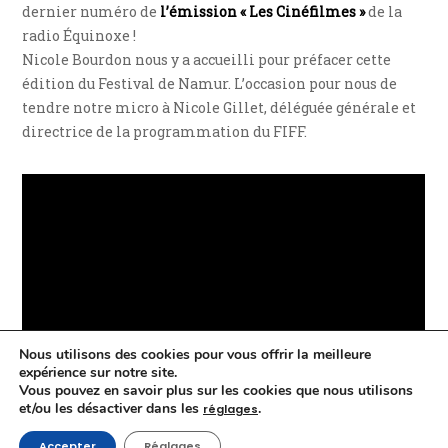
dernier numéro de
l’émission « Les Cinéfilmes »
de la
radio Équinoxe !
Nicole Bourdon nous y a accueilli pour préfacer cette
édition du Festival de Namur. L’occasion pour nous de
tendre notre micro à Nicole Gillet, déléguée générale et
directrice de la programmation du FIFF.
Nous utilisons des cookies pour vous offrir la meilleure
expérience sur notre site.
Vous pouvez en savoir plus sur les cookies que nous utilisons
et/ou les désactiver dans les
.
réglages
e
Notre préface de la 39
édition du FIFF chez Les Cinéfilmes
Accepter
Réglages