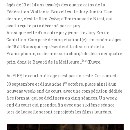
âgés de 13 et 14 ans issu(e)s des quatre coins de la
Fédération Wallonie-Bruxelles : le Jury Junior. L’an
dernier, c’est le film
Dalva
, d’Emmanuelle Nicot, qui
avait reçu le prix décerné par ce jury.
Ainsi que celle d’un autre jury jeune : le Jury Emile
Cantillon. Composé de cinq étudiant(e)s en cinéma âgés
de 18 à 25 ans qui représentent la diversité de la
Francophonie, ce dernier sera chargé de décerner quatre
ère
prix, dont le Bayard de la Meilleure 1
Œuvre.
Au FIFF, le court métrage n’est pas en reste. Ces samedi
er
30 septembre et dimanche 1
octobre, place ainsi à un
nouveau week-end du court, avec une compétition dédiée
à ce format, qui se déclinera en cinq séances. Un week-
end du court qui prendra fin avec une sixième séance,
lors de laquelle seront reprojetés les films lauréats.