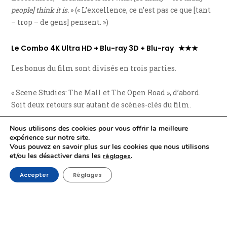
people] think it is.
» (« L’excellence, ce n’est pas ce que [tant
– trop – de gens] pensent. »)
Le Combo 4K Ultra HD + Blu-ray 3D + Blu-ray ★★★
Les bonus du film sont divisés en trois parties.
« Scene Studies: The Mall et The Open Road », d’abord.
Soit deux retours sur autant de scènes-clés du film.
Nous utilisons des cookies pour vous offrir la meilleure
« The Making of
Wonder Woman 1984
», ensuite.
expérience sur notre site.
« Expanding the Wonder » permet d’aller plus loin que le
Vous pouvez en savoir plus sur les cookies que nous utilisons
film avec les principaux
acteurs
qui ont participé à la
et/ou les désactiver dans les
.
réglages
réussite de
WW84
, parmi lesquels, naturellement, Patty
Accepter
Réglages
Jenkins, réalisatrice, coscénariste et coproductrice du
film.
Figure entre autres, dans « Small But Mighty », l’audition
de Lilly Aspell, qui joue avec talent Diana enfant. Nous y
apprenons notamment qu’elle n’a pas été doublée une