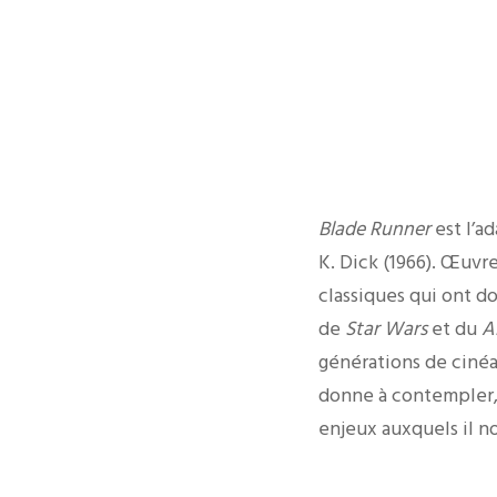
Blade Runner
est l’a
K. Dick (1966). Œuvre
classiques qui ont do
de
Star Wars
et du
A
générations de cinéas
donne à contempler, l
enjeux auxquels il n