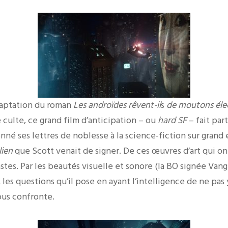
daptation du roman
Les androïdes rêvent-il
s
de moutons élec
 culte, ce grand film d’anticipation – ou
hard SF
– fait par
nné ses lettres de noblesse à la science-fiction sur grand 
lien
que Scott venait de signer. De ces œuvres d’art qui on
tes. Par les beautés visuelle et sonore (la BO signée Vange
es questions qu’il pose en ayant l’intelligence de ne pas 
ous confronte.