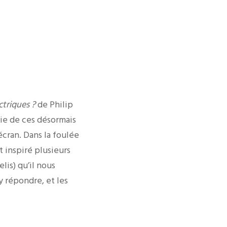
triques ?
de Philip
tie de ces désormais
écran. Dans la foulée
t inspiré plusieurs
lis) qu’il nous
y répondre, et les