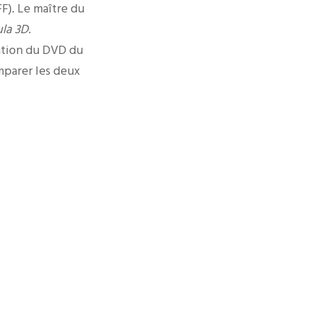
F). Le maître du
la 3D
.
ation du DVD du
mparer les deux