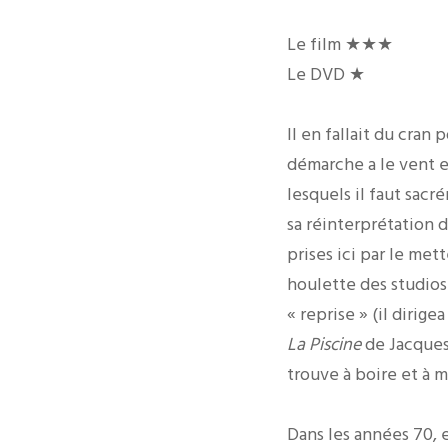
Le film ★★★
Le DVD ★
Il en fallait du cra
démarche a le vent e
lesquels il faut sac
sa réinterprétation 
prises ici par le met
houlette des studios 
« reprise » (il dirige
La Piscine
de Jacques
trouve à boire et à 
Dans les années 70, 