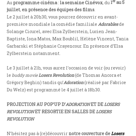
er
Au
programme cinéma
:
la semaine Cinévox
, du
1
au 5
juillet
,
en présence des équipes des films
.
Le 2 juillet à 20h30, vous pourrez découvrir en avant-
première mondiale la comédie familiale
Adorables
de
Solange Cicurel, avec Elsa Zylberstein, Lucien Jean-
Baptiste, Iona Matos, Max Boublil, Hélène Vincent, Tania
Garbarski et Stéphanie Crayencour. En présence d’Elsa
Zylberstein notamment.
Le 3 juillet à 21h, vous aurez l’occasion de voir (ou revoir)
le
buddy movie
Losers Revolution
(de Thomas Ancora et
Grégory Beghin) tandis qu’
Adoration
(réalisé par Fabrice
Du Welz) est programmé le 4 juillet à 18h30.
PROJECTION AU POP’UP D’
ADORATION
ET DE
LOSERS
REVOLUTION
ET RESORTIE EN SALLES DE
LOSERS
REVOLUTION
N’hésitez pas à (re)découvrir
notre couverture de
Losers