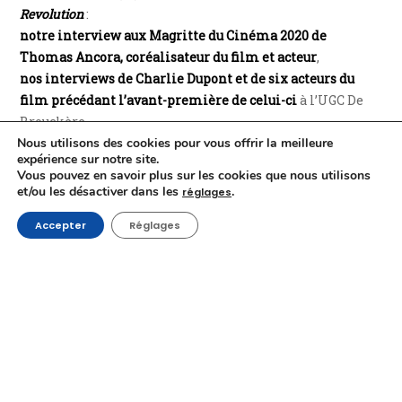
Revolution
:
notre interview aux Magritte du Cinéma 2020 de
Thomas Ancora, coréalisateur du film et acteur
,
nos interviews de Charlie Dupont et de six acteurs du
film précédant l’avant-première de celui-ci
à l’UGC De
Brouckère,
Nous utilisons des cookies pour vous offrir la meilleure
huit interviews après l’avant-première du film, dont
expérience sur notre site.
celles de Tania Garbarski, Thomas Ancora et Baptiste
Vous pouvez en savoir plus sur les cookies que nous utilisons
Sornin
, et
et/ou les désactiver dans les
.
réglages
la présentation du film par Kody, dans le cadre de sa
Accepter
Réglages
préface des 10e Magritte du Cinéma
.
Notez que
Losers Revolution
bénéficie également d’une
resortie en salles
.
Nous vous invitons à découvrir ou redécouvrir aussi
notre
couverture du film
Adoration
et notre retour sur l’œuvre de
son réalisateur Fabrice Du Welz :
les interviews filmées de Fabrice Du Welz et de ses