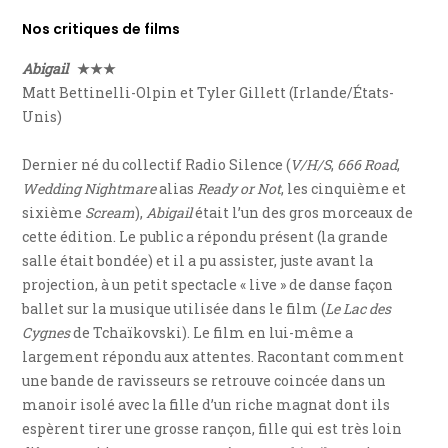
Nos critiques de films
Abigail
★★★
Matt Bettinelli-Olpin et Tyler Gillett (Irlande/États-
Unis)
Dernier né du collectif Radio Silence (
V/H/S
,
666 Road
,
Wedding Nightmare
alias
Ready or Not
, les cinquième et
sixième
Scream
),
Abigail
était l’un des gros morceaux de
cette édition. Le public a répondu présent (la grande
salle était bondée) et il a pu assister, juste avant la
projection, à un petit spectacle « live » de danse façon
ballet sur la musique utilisée dans le film (
Le Lac des
Cygnes
de Tchaïkovski). Le film en lui-même a
largement répondu aux attentes. Racontant comment
une bande de ravisseurs se retrouve coincée dans un
manoir isolé avec la fille d’un riche magnat dont ils
espèrent tirer une grosse rançon, fille qui est très loin