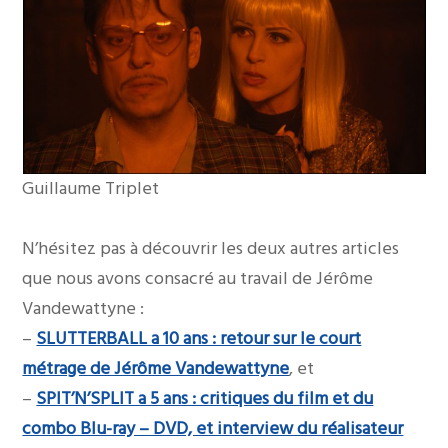
Guillaume Triplet
N’hésitez pas à découvrir les deux autres articles
que nous avons consacré au travail de Jérôme
Vandewattyne :
–
SLUTTERBALL a 10 ans : retour sur le court
métrage de Jérôme Vandewattyne
, et
–
SPIT’N’SPLIT a 5 ans : critiques du film et du
combo Blu-ray – DVD, et interview du réalisateur