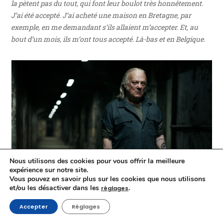
la pètent pas du tout, qui font leur boulot très honnêtement.
J’ai été accepté. J’ai acheté une maison en Bretagne, par
exemple, en me demandant s’ils allaient m’accepter. Et, au
bout d’un mois, ils m’ont tous accepté. Là-bas et en Belgique.
Nous utilisons des cookies pour vous offrir la meilleure
expérience sur notre site.
Vous pouvez en savoir plus sur les cookies que nous utilisons
et/ou les désactiver dans les
.
réglages
Dans
MR 73
, d’Olivier Marchal, Philippe Nahon livre, une fois
Accepter
Réglages
de plus, une très grande prestation