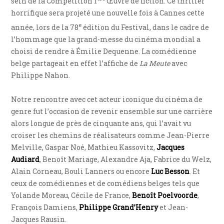
sein de la Compétition 1
Œuvre de fiction. Ce thriller
horrifique sera projeté une nouvelle fois à Cannes cette
e
année, lors de la 78
édition du Festival, dans le cadre de
l’hommage que la grand-messe du cinéma mondial a
choisi de rendre à Émilie Dequenne. La comédienne
belge partageait en effet l’affiche de
La Meute
avec
Philippe Nahon.
Notre rencontre avec cet acteur iconique du cinéma de
genre fut l’occasion de revenir ensemble sur une carrière
alors longue de près de cinquante ans, qui l’avait vu
croiser les chemins de réalisateurs comme Jean-Pierre
Melville, Gaspar Noé, Mathieu Kassovitz,
Jacques
Audiard
, Benoît Mariage, Alexandre Aja, Fabrice du Welz,
Alain Corneau, Bouli Lanners ou encore
Luc Besson
. Et
ceux de comédiennes et de comédiens belges tels que
Yolande Moreau, Cécile de France,
Benoît Poelvoorde
,
François Damiens,
Philippe Grand’Henry
et Jean-
Jacques Rausin.