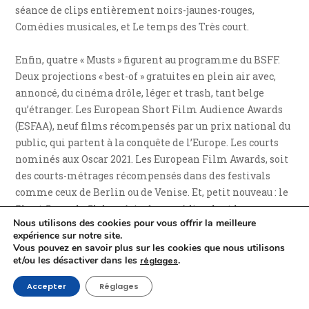
séance de clips entièrement noirs-jaunes-rouges,
Comédies musicales, et Le temps des Très court.
Enfin, quatre « Musts » figurent au programme du BSFF.
Deux projections « best-of » gratuites en plein air avec,
annoncé, du cinéma drôle, léger et trash, tant belge
qu’étranger. Les European Short Film Audience Awards
(ESFAA), neuf films récompensés par un prix national du
public, qui partent à la conquête de l’Europe. Les courts
nominés aux Oscar 2021. Les European Film Awards, soit
des courts-métrages récompensés dans des festivals
comme ceux de Berlin ou de Venise. Et, petit nouveau : le
Short Comedy Club – série de comédies dont le
Nous utilisons des cookies pour vous offrir la meilleure
savoureux court
La foire agricole
de
Vincent Patar et
expérience sur notre site.
Stephan Aubier
.
Vous pouvez en savoir plus sur les cookies que nous utilisons
et/ou les désactiver dans les
.
réglages
Activités jeune public
Accepter
Réglages
Une série d’activités jeune public seront également