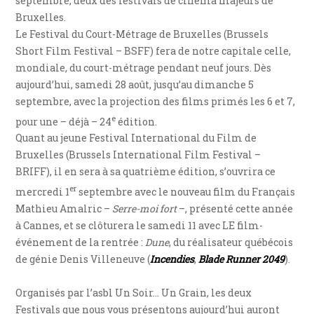
septembre, deux des festivals de cinéma majeurs de
Bruxelles.
Le Festival du Court-Métrage de Bruxelles (Brussels
Short Film Festival – BSFF) fera de notre capitale celle,
mondiale, du court-métrage pendant neuf jours. Dès
aujourd’hui, samedi 28 août, jusqu’au dimanche 5
septembre, avec la projection des films primés les 6 et 7,
e
pour une – déjà – 24
édition.
Quant au jeune Festival International du Film de
Bruxelles (Brussels International Film Festival –
BRIFF), il en sera à sa quatrième édition, s’ouvrira ce
er
mercredi 1
septembre avec le nouveau film du Français
Mathieu Amalric –
Serre-moi fort
–, présenté cette année
à Cannes, et se clôturera le samedi 11 avec LE film-
événement de la rentrée :
Dune
, du réalisateur québécois
de génie Denis Villeneuve (
Incendies
,
Blade Runner 2049
).
Organisés par l’asbl Un Soir… Un Grain, les deux
Festivals que nous vous présentons aujourd’hui auront