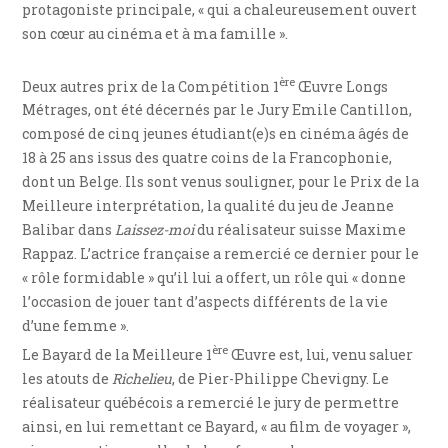
protagoniste principale, « qui a chaleureusement ouvert
son cœur au cinéma et à ma famille ».
ère
Deux autres prix de la Compétition 1
Œuvre Longs
Métrages, ont été décernés par le Jury Emile Cantillon,
composé de cinq jeunes étudiant(e)s en cinéma âgés de
18 à 25 ans issus des quatre coins de la Francophonie,
dont un Belge. Ils sont venus souligner, pour le Prix de la
Meilleure interprétation, la qualité du jeu de Jeanne
Balibar dans
Laissez-moi
du réalisateur suisse Maxime
Rappaz. L’actrice française a remercié ce dernier pour le
« rôle formidable » qu’il lui a offert, un rôle qui « donne
l’occasion de jouer tant d’aspects différents de la vie
d’une femme ».
ère
Le Bayard de la Meilleure 1
Œuvre est, lui, venu saluer
les atouts de
Richelieu
, de Pier-Philippe Chevigny. Le
réalisateur québécois a remercié le jury de permettre
ainsi, en lui remettant ce Bayard, « au film de voyager »,