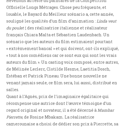
Revenons au reste du palmarès de la Compétition
Officielle Longs Métrages. Chose peu fréquente, et
louable, le Bayard du Meilleur scénario a, cette année,
souligné les qualités d’un film d’animation :
Linda veut
du poulet !
, des réalisatrice italienne et réalisateur
français Chiara Malta et Sébastien Laudenbach. Un
scénario que les auteurs du film estimaient pourtant
« extrêmement bancal » et qui doivent, ont-ils expliqué,
« tout à nos comédiens car ce sont eux qui sont les vrais
auteurs du film ». Un casting voix composé, entre autres,
de Mélinée Leclerc, Clotilde Hesme, Laetitia Dosch,
Estéban et Patrick Pineau. Une bonne nouvelle ne
venant jamais seule, ce film sera, lui aussi, distribué en
salles.
Quant à l’Agnès, prix de l’imaginaire égalitaire qui
récompense une autrice dont l’œuvre témoigne d’un
regard original et novateur, il a été décerné à
Mambar
Pierrette
, de Rosine Mbakam. La réalisatrice
camerounaise a choisi de dédier son prix à Pierrette, sa