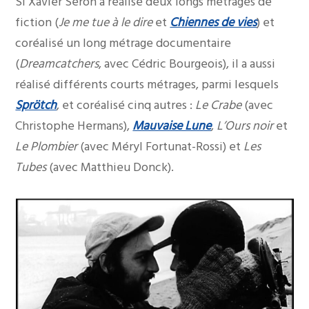
Si Xavier Seron a réalisé deux longs métrages de
fiction (
Je me tue à le dire
et
Chiennes de vies
) et
coréalisé un long métrage documentaire
(
Dreamcatchers
, avec Cédric Bourgeois), il a aussi
réalisé différents courts métrages, parmi lesquels
Sprötch
, et coréalisé cinq autres :
Le Crabe
(avec
Christophe Hermans),
Mauvaise Lune
,
L’Ours noir
et
Le Plombier
(avec Méryl Fortunat-Rossi) et
Les
Tubes
(avec Matthieu Donck).