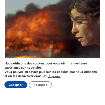
Nous utilisons des cookies pour vous offrir la meilleure
expérience sur notre site.
Vous pouvez en savoir plus sur les cookies que nous utilisons
et/ou les désactiver dans les
.
réglages
INCENDIES ressort en salles dans sa version restaurée
4K : interview de son réalisateur Denis Villeneuve
Accepter
Réglages