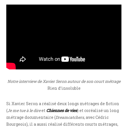
Notre interview de Xavier Seron autour de son court métrage
Rien d’insoluble
Si Xavier Seron a réalisé deux longs métrages de fiction
(
Je me tue à le dire
et
Chiennes de vies
) et coréalisé un long
métrage documentaire (
Dreamcatchers
, avec Cédric
Bourgeois), il a aussi réalisé différents courts métrages,