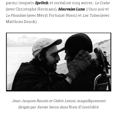
parmi lesquels
Sprötch
, et coréalisé cinq autres :
Le Crabe
(avec Christophe Hermans),
Mauvaise Lune
,
L’Ours noir
et
Le Plombier
(avec Méryl Fortunat-Rossi) et
Les Tubes
(avec
Matthieu Donck).
Jean-Jacques Rausin et Cédric Lenoir, magnifiquement
dirigés par Xavier Seron dans
Rien d’insoluble