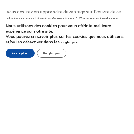
Vous désirez en apprendre davantage sur l’œuvre de ce
cinéaste aussi doué qu’attachant ? Nous vous invitons
Nous utilisons des cookies pour vous offrir la meilleure
alors à découvrir nos :
expérience sur notre site.
Vous pouvez en savoir plus sur les cookies que nous utilisons
–
Minute Cinéma
consacrée à
Chiennes de vies
et au
et/ou les désactiver dans les
.
réglages
cinéma de Xavier Seron,
Accepter
Réglages
–
passage en radio
lors duquel nous mettions également
un coup de projecteur sur ces derniers,
–
rencontre avec Xavier
, peu après son troisième
Magritte du Meilleur court métrage de fiction, pour
Sprötch
, après ceux qui lui ont été décernés, ainsi qu’à son
coréalisateur Méryl Fortunat-Rossi, pour
L’Ours noir
et
Le
Plombier
, et