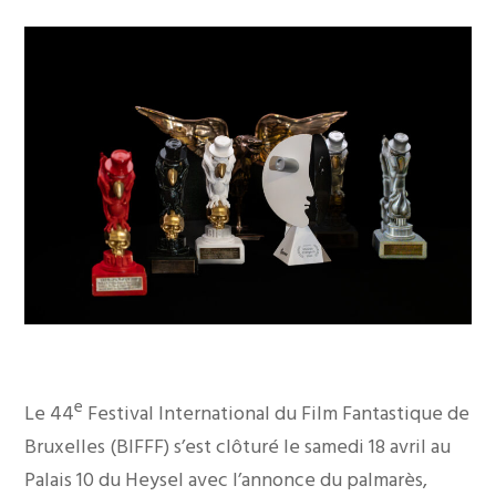
e
Le 44
Festival International du Film Fantastique de
Bruxelles (BIFFF) s’est clôturé le samedi 18 avril au
Palais 10 du Heysel avec l’annonce du palmarès,